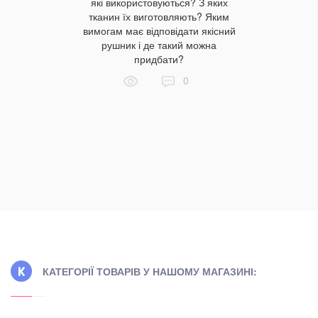
які використовуються? З яких
поріжжі?
відсутніст
тканин їх виготовляють? Яким
робів. Де
купити по
вимогам має відповідати якісний
ироби у
що відпов
рушник і де такий можна
а? Переваги
особливос
придбати?
собливості
для сну, 
0
ернет.
Які бувают
на ці пита
КАТЕГОРІЇ ТОВАРІВ У НАШОМУ МАГАЗИНІ: