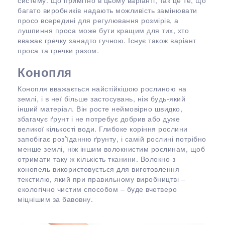
систему. Що примітно в цьому варіанті, так це те, що
багато виробників надають можливість замінювати
просо всередині для регулювання розмірів, а
лушпиння проса може бути кращим для тих, хто
вважає гречку занадто гучною. Існує також варіант
проса та гречки разом.
Конопля
Конопля вважається найстійкішою рослиною на
землі, і в неї більше застосувань, ніж будь-який
інший матеріал. Він росте неймовірно швидко,
збагачує ґрунт і не потребує добрив або дуже
великої кількості води. Глибоке коріння рослини
запобігає роз’їданню ґрунту, і самій рослині потрібно
менше землі, ніж іншим волокнистим рослинам, щоб
отримати таку ж кількість тканини. Волокно з
конопель використовується для виготовлення
текстилю, який при правильному виробництві –
екологічно чистим способом – буде вчетверо
міцнішим за бавовну.