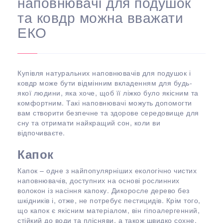
наповнювачі для подушок
та ковдр можна вважати
ЕКО
Купівля натуральних наповнювачів для подушок і
ковдр може бути відмінним вкладенням для будь-
якої людини, яка хоче, щоб її ліжко було якісним та
комфортним. Такі наповнювачі можуть допомогти
вам створити безпечне та здорове середовище для
сну та отримати найкращий сон, коли ви
відпочиваєте.
Капок
Капок – одне з найпопулярніших екологічно чистих
наповнювачів, доступних на основі рослинних
волокон із насіння капоку. Дикоросле дерево без
шкідників і, отже, не потребує пестицидів. Крім того,
що капок є якісним матеріалом, він гіпоалергенний,
стійкий до води та плісняви, а також швидко сохне.