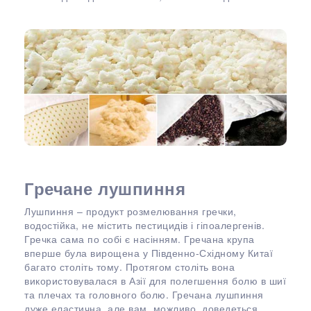
Гречане лушпиння
Лушпиння – продукт розмелювання гречки,
водостійка, не містить пестицидів і гіпоалергенів.
Гречка сама по собі є насінням. Гречана крупа
вперше була вирощена у Південно-Східному Китаї
багато століть тому. Протягом століть вона
використовувалася в Азії для полегшення болю в шиї
та плечах та головного болю. Гречана лушпиння
дуже еластична, але вам, можливо, доведеться