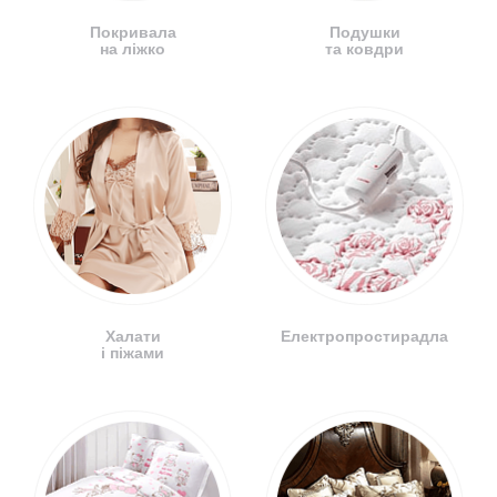
Покривала
Подушки
на ліжко
та ковдри
Халати
Електропростирадла
і піжами