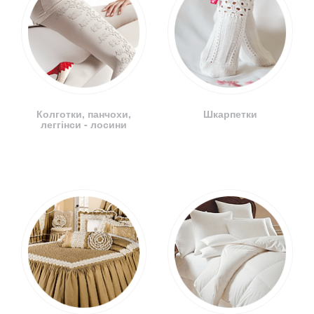
Колготки, панчохи,
Шкарпетки
леггінси - лосини