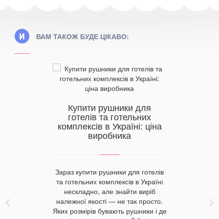
ВАМ ТАКОЖ БУДЕ ЦІКАВО:
Купити рушники для
готелів та готельних
комплексів в Україні: ціна
ироби у
Впл
виробника
 речі за
наповн
іною
з
Зараз купити рушники для готелів
та готельних комплексів в Україні
олонили
Неякісна 
нескладно, але знайти виріб
ле знайти
до захво
належної якості — не так просто.
ю непросто.
хребта
Яких розмірів бувають рушники і де
й купити
головного 