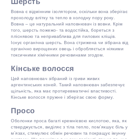
Шерсть
Вовна є відмінним ізолятором, оскільки вона зберігає
прохолоду влітку та тепло в холодну пору року.
Вовна – це натуральний наповнювач із вовни. Крім
того, шерсть пожежо- та водостійка, бореться з
пліснявою та неприваблива для пилових кліщів.
Існує органічна шерсть. Вона стрижена чи зібрана від
органічно вирощених овець і обробляється ніякими
токсичними хімічними речовинами згодом.
Кінське волосся
Цей наповнювач зібраний із гриви живих
аргентинських коней. Такий наповнювач забезпечує
щільність, яка має протиревматичні властивості.
Кінське волосся пружне і зберігає свою форму.
Просо
Оболонки проса багаті кремнієвою кислотою, яка, як
стверджується, виділяє з тіла тепло, пом’якшує біль у
м’язах, стимулює обмін речовин та покращує імунну