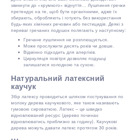
звикнути до «хрумкого» відчуття… Лушпиння гречки
претендує на те, щоб бути органічними, адже їх
збирають, обробляють і готують без використання
будь-яких хімічних речовин або пестицидів. Деякі з
переваг гречаних подушок полягають у наступному:
Гречане лушпиння не розплющується.
Може прослужити десять років чи довше.
Відмінно підходить для алергіків.
Циркуляція повітря дозволяє подушці
залишатися холодною та сухою.
Натуральний латексний
каучук
Збір латексу проводиться шляхом постукування по
молоку дерева каучукового, яке також називають
гумовою сироваткою. Латекс – це швидко
відновлюваний ресурс (дерево починає
відновлюватись приблизно за годину). Каучукові
дерева можуть давати латекс протягом 30 років.