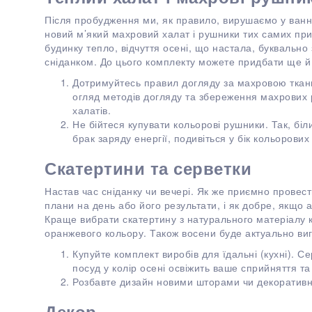
Після пробудження ми, як правило, вирушаємо у ванну
новий м’який махровий халат і рушники тих самих приє
будинку тепло, відчуття осені, що настала, буквально
сніданком. До цього комплекту можете придбати ще й
Дотримуйтесь правил догляду за махровою тка
огляд методів догляду та збереження махрових р
халатів.
Не бійтеся купувати кольорові рушники. Так, біл
брак заряду енергії, подивіться у бік кольорових
Скатертини та серветки
Настав час сніданку чи вечері. Як же приємно провест
плани на день або його результати, і як добре, якщо
Краще вибрати скатертину з натурального матеріалу 
оранжевого кольору. Також восени буде актуально ви
Купуйте комплект виробів для їдальні (кухні). Се
посуд у колір осені освіжить ваше сприйняття т
Розбавте дизайн новими шторами чи декоратив
Декор