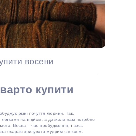
купити восени
 варто купити
обуджує різні почуття людини. Так,
 легкими на підйом, а довкола нам потрібно
мета. Весна – час пробудження, і весь
ожна охарактеризувати мудрим спокоєм.