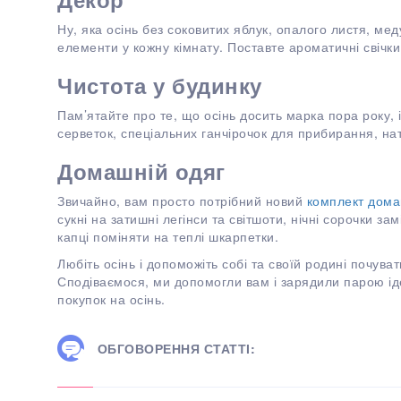
Ну, яка осінь без соковитих яблук, опалого листя, ме
елементи у кожну кімнату. Поставте ароматичні свічк
Чистота у будинку
Пам’ятайте про те, що осінь досить марка пора року,
серветок, спеціальних ганчірочок для прибирання, нат
Домашній одяг
Звичайно, вам просто потрібний новий
комплект дома
сукні на затишні легінси та світшоти, нічні сорочки з
капці поміняти на теплі шкарпетки.
Любіть осінь і допоможіть собі та своїй родині почув
Сподіваємося, ми допомогли вам і зарядили парою іде
покупок на осінь.
ОБГОВОРЕННЯ СТАТТІ: