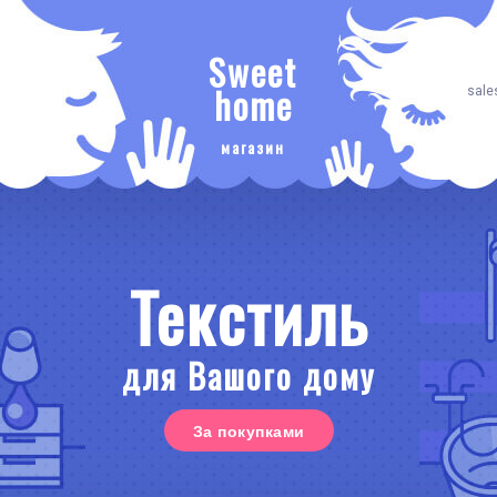
Sweet
home
sale
магазин
Текстиль
для Вашого дому
За покупками