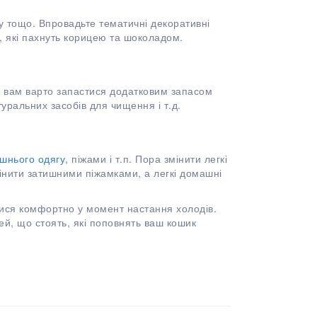
ду тощо. Впровадьте тематичні декоративні
и, які пахнуть корицею та шоколадом.
 і вам варто запастися додатковим запасом
уральних засобів для чищення і т.д.
шнього одягу
, піжами і т.п. Пора змінити легкі
амінити затишними піжамками, а легкі домашні
атися комфортно у момент настання холодів.
й, що стоять, які поповнять ваш кошик