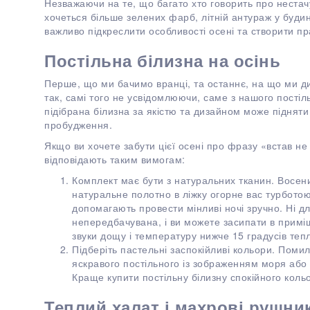
Незважаючи на те, що багато хто говорить про нестачу 
хочеться більше зелених фарб, літній антураж у будин
важливо підкреслити особливості осені та створити пр
Постільна білизна на осінь
Перше, що ми бачимо вранці, та останнє, на що ми ди
так, самі того не усвідомлюючи, саме з нашого пості
підібрана білизна за якістю та дизайном може піднят
пробудження.
Якщо ви хочете забути цієї осені про фразу «встав не з
відповідають таким вимогам:
Комплект має бути з натуральних тканин. Восени
натуральне полотно в ліжку огорне вас турботою
допомагають провести мінливі ночі зручно. Ні дл
непередбачувана, і ви можете засипати в приміщ
звуки дощу і температуру нижче 15 градусів теп
Підберіть пастельні заспокійливі кольори. Поми
яскравого постільного із зображенням моря або 
Краще купити постільну білизну спокійного коль
Теплий халат і махрові рушни