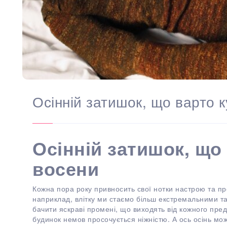
Осінній затишок, що варто 
Осінній затишок, що
восени
Кожна пора року привносить свої нотки настрою та пр
наприклад, влітку ми стаємо більш екстремальними та
бачити яскраві промені, що виходять від кожного пред
будинок немов просочується ніжністю. А ось осінь м