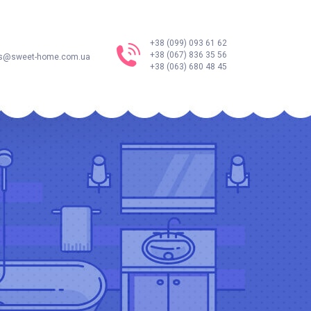
+38 (099) 093 61 62
+38 (067) 836 35 56
s@sweet-home.com.ua
+38 (063) 680 48 45