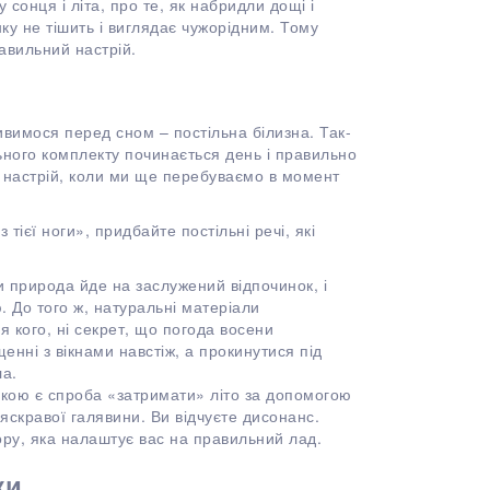
сонця і літа, про те, як набридли дощі і
ку не тішить і виглядає чужорідним. Тому
авильний настрій.
вимося перед сном – постільна білизна. Так-
льного комплекту починається день і правильно
и настрій, коли ми ще перебуваємо в момент
 тієї ноги», придбайте постільні речі, які
 природа йде на заслужений відпочинок, і
. До того ж, натуральні матеріали
я кого, ні секрет, що погода восени
енні з вікнами навстіж, а прокинутися під
ла.
лкою є спроба «затримати» літо за допомогою
яскравої галявини. Ви відчуєте дисонанс.
ору, яка налаштує вас на правильний лад.
ки