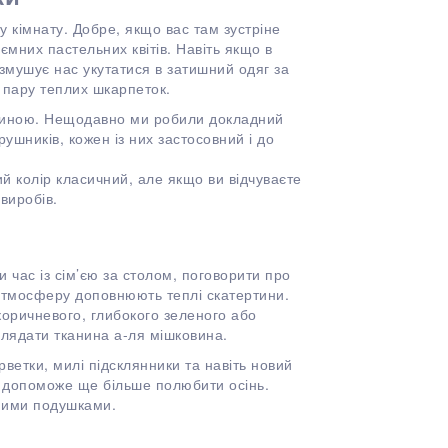
 кімнату. Добре, якщо вас там зустріне
мних пастельних квітів. Навіть якщо в
 змушує нас укутатися в затишний одяг за
 пару теплих шкарпеток.
ниною. Нещодавно ми робили докладний
ушників, кожен із них застосовний і до
ий колір класичний, але якщо ви відчуваєте
 виробів.
и час із сім’єю за столом, поговорити про
 атмосферу доповнюють теплі скатертини.
коричневого, глибокого зеленого або
глядати тканина а-ля мішковина.
рветки, милі підсклянники та навіть новий
а допоможе ще більше полюбити осінь.
ними подушками.